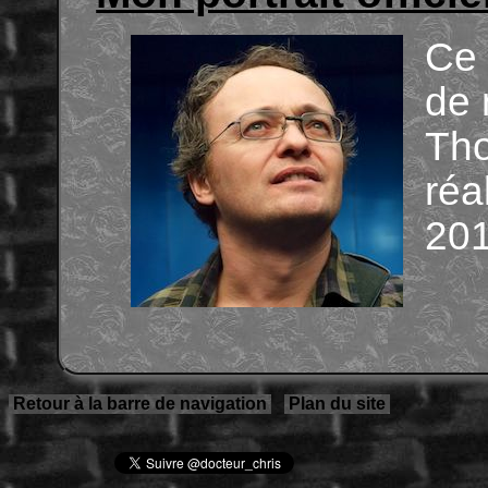
Ce 
de 
Tho
réa
201
Retour à la barre de navigation
Plan du site