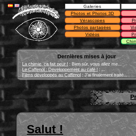
Galeries
Photos et Photos 3D
Vérascopes
P
Photos partagées
Vi
Vidéos
P
Chim
Dernières mises à jour
La chimie, ça fait peur !
: Bien sûr, vous allez me...
Le Caffenol : Développement au café !
: ...
Films développés au Caffenol
: J’ai finalement traité...
P
Salut !