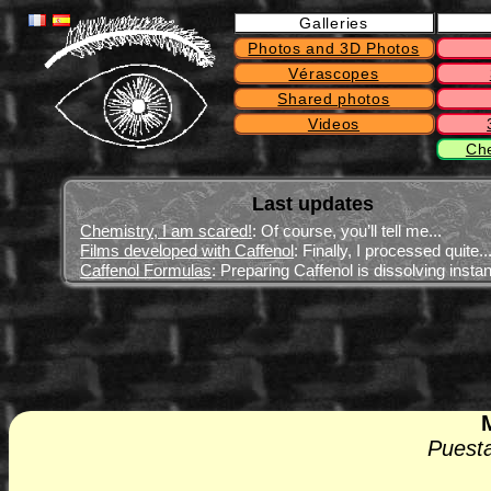
Galleries
Photos and 3D Photos
Vérascopes
Shared photos
Videos
Ch
Last updates
Chemistry, I am scared!
: Of course, you’ll tell me...
Films developed with Caffenol
: Finally, I processed quite..
Caffenol Formulas
: Preparing Caffenol is dissolving instant
Puesta