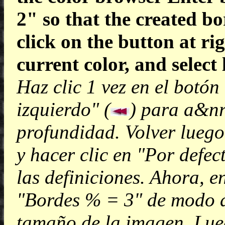
2" so that the created bo
click on the button at ri
current color, and select 
Haz clic 1 vez en el botó
izquierdo" (
) para a&nr
profundidad. Volver luego
y hacer clic en "Por defec
las definiciones. Ahora, 
"Bordes % = 3" de modo a
tamaño de la imagen. Lueg